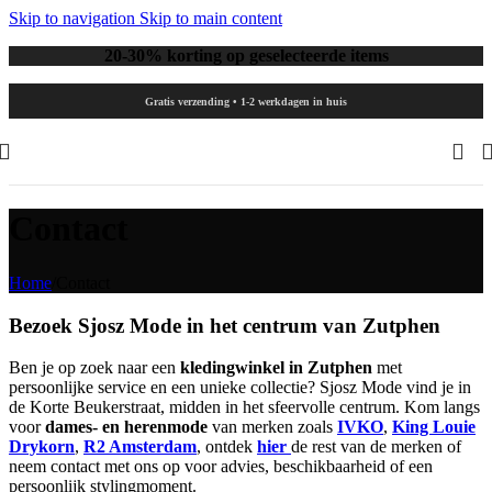
Skip to navigation
Skip to main content
20-30% korting op geselecteerde items
Gratis verzending • 1-2 werkdagen in huis
Contact
Home
/
Contact
Bezoek Sjosz Mode in het centrum van Zutphen
Ben je op zoek naar een
kledingwinkel in Zutphen
met
persoonlijke service en een unieke collectie? Sjosz Mode vind je in
de Korte Beukerstraat, midden in het sfeervolle centrum. Kom langs
voor
dames- en herenmode
van merken zoals
IVKO
,
King Louie
Drykorn
,
R2 Amsterdam
, ontdek
hier
de rest van de merken of
neem contact met ons op voor advies, beschikbaarheid of een
persoonlijk stylingmoment.