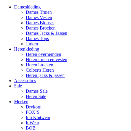
Dameskleding
Dames Truien
Dames Vesten
Dames Blouses
Dames Broeken
Dames Jacks & Jassen
Dames Tops
Jurken
Herenkleding
Heren overhemden
Heren truien en vesten
Heren broeken
Colberts Heren
Heren jacks & jassen
Accessoires
Sale
Dames Sale
Heren Sale
Merken
Drykorn
FOX’S
Inti Knitwear
InWear
BOB