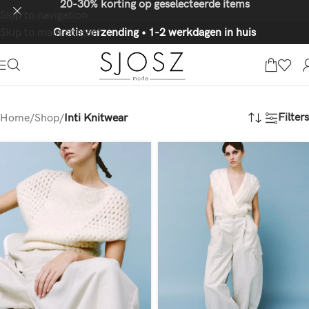
20-30% korting op geselecteerde items
Skip to navigation
Skip to main content
Gratis verzending • 1-2 werkdagen in huis
Filters
Home
/
Shop
/
Inti Knitwear