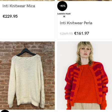
Inti Knitwear Mica
-40%
€
229.95
Inti Knitwear Perla
€
161.97
€
269.95