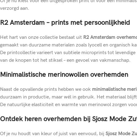
Of je nu kiest voor een uitgesproken print of voor een minimalis
verzorgd aan.
R2 Amsterdam – prints met persoonlijkheid
Het hart van onze collectie bestaat uit
R2 Amsterdam overhem
gemaakt van duurzame materialen zoals lyocell en organisch ka
De printcollectie varieert van subtiele microprints tot levendi
van de knopen tot het stiksel – een gevoel van vakmanschap.
Minimalistische merinowollen overhemden
Naast de opvallende prints hebben we ook
minimalistische me
duurzaam in productie, maar wél in gebruik. Het materiaal blijf
De natuurlijke elasticiteit en warmte van merinowol zorgen voor
Ontdek heren overhemden bij Sjosz Mode Zu
Of je nu houdt van kleur of juist van eenvoud, bij
Sjosz Mode Z