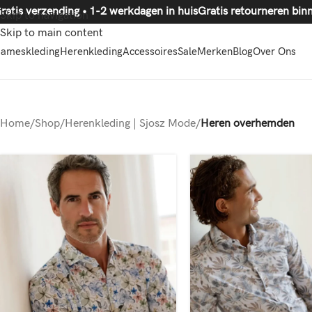
ratis verzending • 1-2 werkdagen in huis
Gratis retourneren
Skip to navigation
Skip to main content
ameskleding
Herenkleding
Accessoires
Sale
Merken
Blog
Over Ons
Home
/
Shop
/
Herenkleding | Sjosz Mode
/
Heren overhemden