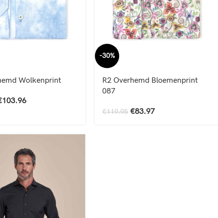
-30%
hemd Wolkenprint
R2 Overhemd Bloemenprint
087
€
103.96
€
83.97
€
119.95