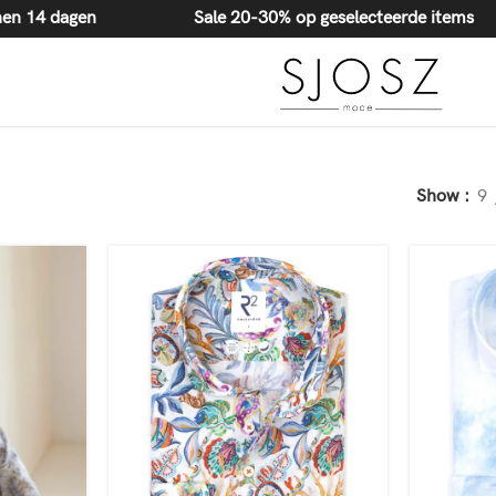
20-30% korting op geselecteerde items
 binnen 14 dagen
Sale 20-30% op geselecteerde items
Show
9