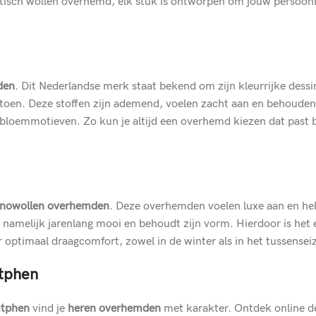
tisch wollen overhemd, elk stuk is ontworpen om jouw persoonlijk
den
. Dit Nederlandse merk staat bekend om zijn kleurrijke dess
toen. Deze stoffen zijn ademend, voelen zacht aan en behouden
ge bloemmotieven. Zo kun je altijd een overhemd kiezen dat past 
rinowollen overhemden
. Deze overhemden voelen luxe aan en hebb
t namelijk jarenlang mooi en behoudt zijn vorm. Hierdoor is het
 optimaal draagcomfort, zowel in de winter als in het tussensei
tphen
utphen
vind je
heren overhemden
met karakter. Ontdek online de