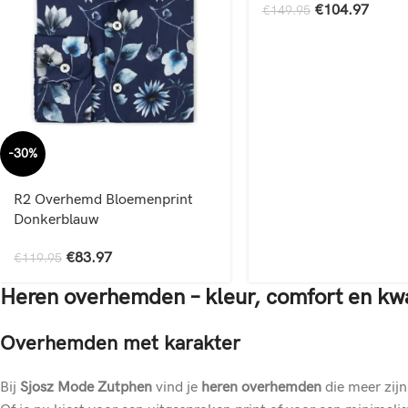
€
104.97
€
149.95
-30%
R2 Overhemd Bloemenprint
Donkerblauw
€
83.97
€
119.95
Heren overhemden – kleur, comfort en kwa
Overhemden met karakter
Bij
Sjosz Mode Zutphen
vind je
heren overhemden
die meer zijn