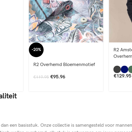
-20%
R2 Amst
Overhe
R2 Overhemd Bloemenmotief
€
129.95
€
95.96
€
119.95
liteit
 dan een basisstuk. Onze collectie is samengesteld voor mannen 