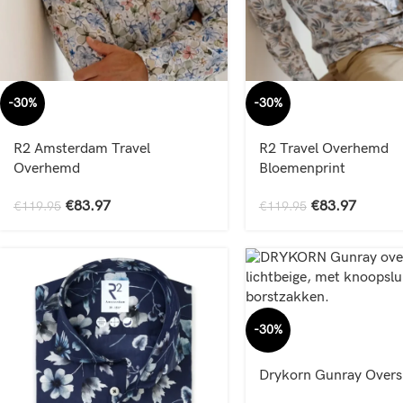
-30%
-30%
R2 Amsterdam Travel
R2 Travel Overhemd
Overhemd
Bloemenprint
€
83.97
€
83.97
€
119.95
€
119.95
-30%
Drykorn Gunray Overs