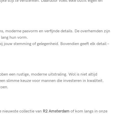
e stijl te versterken. Daardoor voelt elke outfit eigen en
ins, moderne pasvorm en verfijnde details. De overhemden zijn
 lang hun vorm.
bij jouw stemming of gelegenheid. Bovendien geeft elk detail –
en een rustige, moderne uitstraling. Wol is niet altijd
 een slimme keuze voor mannen die investeren in kwaliteit.
zoen.
 nieuwste collectie van
R2 Amsterdam
of kom langs in onze