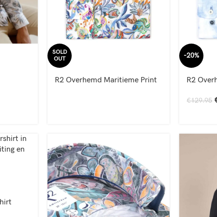
SOLD
-20%
OUT
R2 Overhemd Maritieme Print
R2 Over
€
129.95
hirt