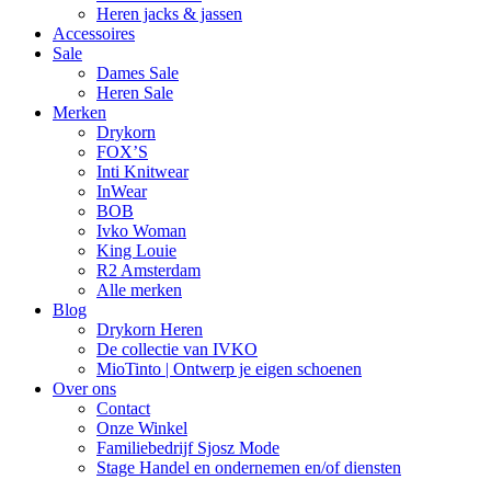
Heren jacks & jassen
Accessoires
Sale
Dames Sale
Heren Sale
Merken
Drykorn
FOX’S
Inti Knitwear
InWear
BOB
Ivko Woman
King Louie
R2 Amsterdam
Alle merken
Blog
Drykorn Heren
De collectie van IVKO
MioTinto | Ontwerp je eigen schoenen
Over ons
Contact
Onze Winkel
Familiebedrijf Sjosz Mode
Stage Handel en ondernemen en/of diensten