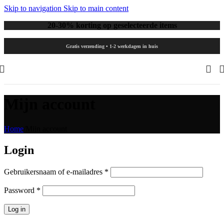
Skip to navigation
Skip to main content
20-30% korting op geselecteerde items
Gratis verzending • 1-2 werkdagen in huis
Mijn account
Home
/
Mijn account
Login
Vereist
Gebruikersnaam of e-mailadres
*
Vereist
Password
*
Log in