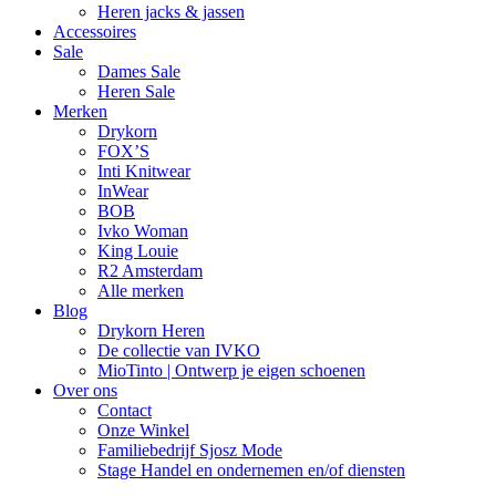
Heren jacks & jassen
Accessoires
Sale
Dames Sale
Heren Sale
Merken
Drykorn
FOX’S
Inti Knitwear
InWear
BOB
Ivko Woman
King Louie
R2 Amsterdam
Alle merken
Blog
Drykorn Heren
De collectie van IVKO
MioTinto | Ontwerp je eigen schoenen
Over ons
Contact
Onze Winkel
Familiebedrijf Sjosz Mode
Stage Handel en ondernemen en/of diensten