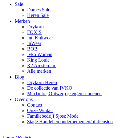
Sale
Dames Sale
Heren Sale
Merken
Drykorn
FOX’S
Inti Knitwear
InWear
BOB
Ivko Woman
King Louie
R2 Amsterdam
Alle merken
Blog
Drykorn Heren
De collectie van IVKO
MioTinto | Ontwerp je eigen schoenen
Over ons
Contact
Onze Winkel
Familiebedrijf Sjosz Mode
Stage Handel en ondernemen en/of diensten
Login / Register