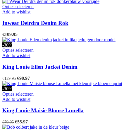
prijs
prijs
gekozen
was:
is:
Dit
Opties selecteren
worden
€229.00.
€137.40.
product
Add to wishlist
op
heeft
de
meerdere
Inwear Deirdra Denim Rok
productpagina
variaties.
Deze
€
109.95
optie
kan
-30%
gekozen
Dit
Opties selecteren
worden
product
Add to wishlist
op
heeft
de
meerdere
King Louie Ellen Jacket Denim
productpagina
variaties.
Deze
Oorspronkelijke
Huidige
€
90.97
€
129.95
optie
prijs
prijs
kan
was:
is:
-30%
gekozen
€129.95.
€90.97.
Dit
Opties selecteren
worden
product
Add to wishlist
op
heeft
de
meerdere
King Louie Maisie Blouse Lunella
productpagina
variaties.
Deze
Oorspronkelijke
Huidige
€
55.97
€
79.95
optie
prijs
prijs
kan