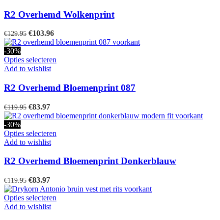
productpagina
heeft
meerdere
R2 Overhemd Wolkenprint
variaties.
Deze
Oorspronkelijke
Huidige
€
103.96
€
129.95
optie
prijs
prijs
kan
was:
is:
-30%
gekozen
€129.95.
€103.96.
Dit
Opties selecteren
worden
product
Add to wishlist
op
heeft
de
meerdere
R2 Overhemd Bloemenprint 087
productpagina
variaties.
Deze
Oorspronkelijke
Huidige
€
83.97
€
119.95
optie
prijs
prijs
kan
was:
is:
-30%
gekozen
€119.95.
€83.97.
Dit
Opties selecteren
worden
product
Add to wishlist
op
heeft
de
meerdere
R2 Overhemd Bloemenprint Donkerblauw
productpagina
variaties.
Deze
Oorspronkelijke
Huidige
€
83.97
€
119.95
optie
prijs
prijs
kan
was:
is:
Dit
Opties selecteren
gekozen
€119.95.
€83.97.
product
Add to wishlist
worden
heeft