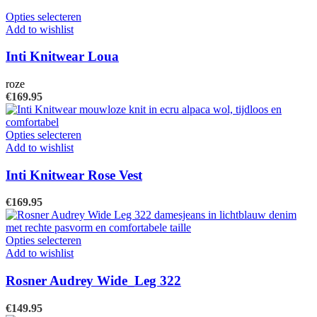
worden
Dit
Opties selecteren
op
product
Add to wishlist
de
heeft
productpagina
meerdere
Inti Knitwear Loua
variaties.
Deze
roze
optie
€
169.95
kan
gekozen
worden
Dit
Opties selecteren
op
product
Add to wishlist
de
heeft
productpagina
meerdere
Inti Knitwear Rose Vest
variaties.
Deze
€
169.95
optie
kan
gekozen
Dit
Opties selecteren
worden
product
Add to wishlist
op
heeft
de
meerdere
Rosner Audrey Wide_Leg 322
productpagina
variaties.
Deze
€
149.95
optie