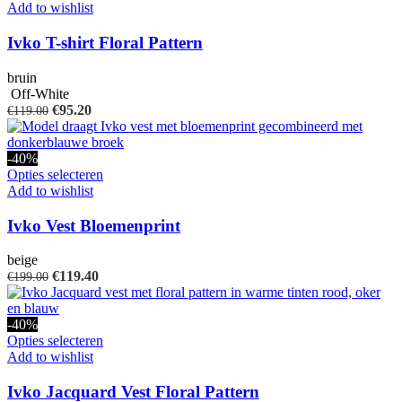
op
product
Add to wishlist
de
heeft
productpagina
meerdere
Ivko T-shirt Floral Pattern
variaties.
Deze
bruin
optie
Off-White
kan
Oorspronkelijke
Huidige
€
95.20
€
119.00
gekozen
prijs
prijs
worden
was:
is:
op
€119.00.
€95.20.
-40%
de
Dit
Opties selecteren
productpagina
product
Add to wishlist
heeft
meerdere
Ivko Vest Bloemenprint
variaties.
Deze
beige
optie
Oorspronkelijke
Huidige
€
119.40
€
199.00
kan
prijs
prijs
gekozen
was:
is:
worden
€199.00.
€119.40.
-40%
op
Dit
Opties selecteren
de
product
Add to wishlist
productpagina
heeft
meerdere
Ivko Jacquard Vest Floral Pattern