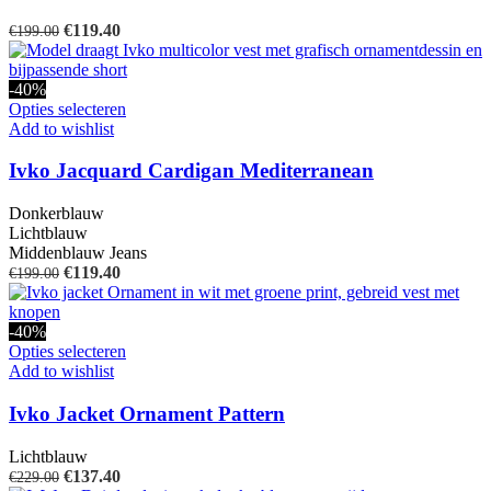
variaties.
Deze
Oorspronkelijke
Huidige
€
119.40
€
199.00
optie
prijs
prijs
kan
was:
is:
gekozen
€199.00.
€119.40.
-40%
worden
Dit
Opties selecteren
op
product
Add to wishlist
de
heeft
productpagina
meerdere
Ivko Jacquard Cardigan Mediterranean
variaties.
Deze
Donkerblauw
optie
Lichtblauw
kan
Middenblauw Jeans
gekozen
Oorspronkelijke
Huidige
€
119.40
€
199.00
worden
prijs
prijs
op
was:
is:
de
€199.00.
€119.40.
-40%
productpagina
Dit
Opties selecteren
product
Add to wishlist
heeft
meerdere
Ivko Jacket Ornament Pattern
variaties.
Deze
Lichtblauw
optie
Oorspronkelijke
Huidige
€
137.40
€
229.00
kan