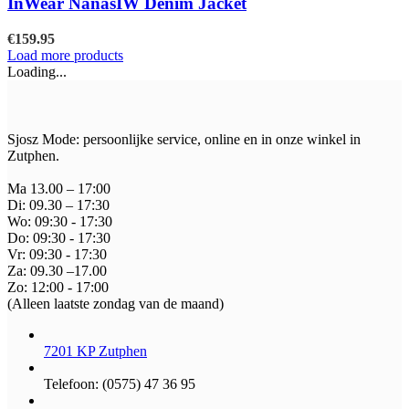
InWear NanasIW Denim Jacket
de
variaties.
productpagina
Deze
€
159.95
optie
Load more products
kan
Loading...
gekozen
worden
op
de
Sjosz Mode: persoonlijke service, online en in onze winkel in
productpagina
Zutphen.
Ma 13.00 – 17:00
Di: 09.30 – 17:30
Wo: 09:30 - 17:30
Do: 09:30 - 17:30
Vr: 09:30 - 17:30
Za: 09.30 –17.00
Zo: 12:00 - 17:00
(Alleen laatste zondag van de maand)
7201 KP Zutphen
Telefoon: (0575) 47 36 95