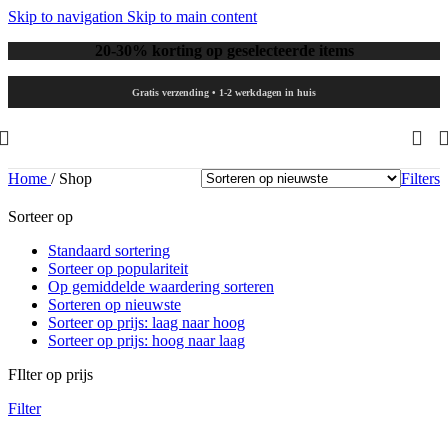
Skip to navigation
Skip to main content
20-30% korting op geselecteerde items
Gratis verzending • 1-2 werkdagen in huis
Home
/
Shop
Filters
Sorteer op
Standaard sortering
Sorteer op populariteit
Op gemiddelde waardering sorteren
Sorteren op nieuwste
Sorteer op prijs: laag naar hoog
Sorteer op prijs: hoog naar laag
FIlter op prijs
Filter