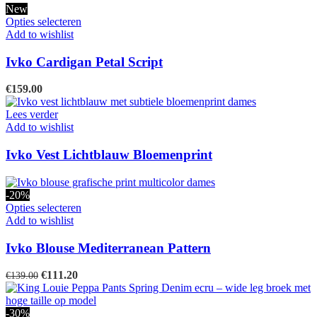
New
Dit
Opties selecteren
product
Add to wishlist
heeft
meerdere
Ivko Cardigan Petal Script
variaties.
Deze
€
159.00
optie
kan
Lees verder
gekozen
Add to wishlist
worden
op
Ivko Vest Lichtblauw Bloemenprint
de
productpagina
-20%
Dit
Opties selecteren
product
Add to wishlist
heeft
meerdere
Ivko Blouse Mediterranean Pattern
variaties.
Deze
Oorspronkelijke
Huidige
€
111.20
€
139.00
optie
prijs
prijs
kan
was:
is:
gekozen
€139.00.
€111.20.
-30%