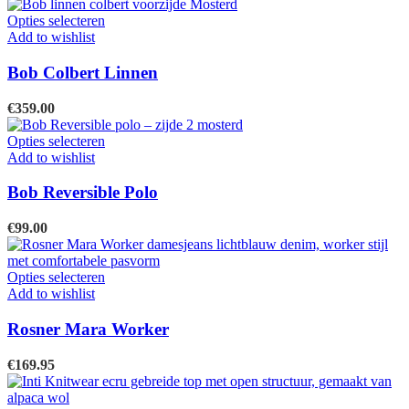
prijs
prijs
gekozen
was:
is:
Dit
Opties selecteren
worden
€199.00.
€139.30.
product
Add to wishlist
op
heeft
de
meerdere
Bob Colbert Linnen
productpagina
variaties.
Deze
€
359.00
optie
kan
Dit
Opties selecteren
gekozen
product
Add to wishlist
worden
heeft
op
meerdere
Bob Reversible Polo
de
variaties.
productpagina
Deze
€
99.00
optie
kan
gekozen
Dit
Opties selecteren
worden
product
Add to wishlist
op
heeft
de
meerdere
Rosner Mara Worker
productpagina
variaties.
Deze
€
169.95
optie
kan
gekozen