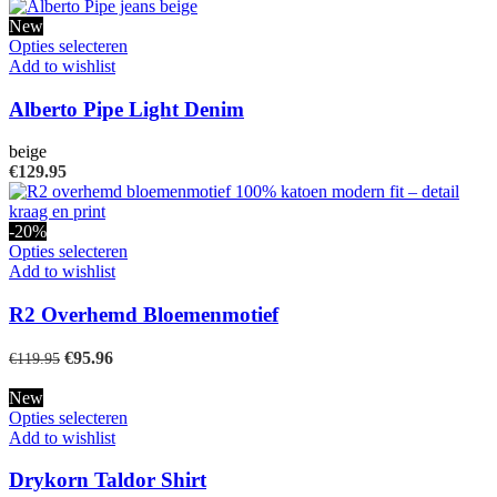
kan
New
gekozen
Dit
Opties selecteren
worden
product
Add to wishlist
op
heeft
de
meerdere
Alberto Pipe Light Denim
productpagina
variaties.
Deze
beige
optie
€
129.95
kan
gekozen
worden
-20%
op
Dit
Opties selecteren
de
product
Add to wishlist
productpagina
heeft
meerdere
R2 Overhemd Bloemenmotief
variaties.
Deze
Oorspronkelijke
Huidige
€
95.96
€
119.95
optie
prijs
prijs
kan
was:
is:
New
gekozen
€119.95.
€95.96.
Dit
Opties selecteren
worden
product
Add to wishlist
op
heeft
de
meerdere
Drykorn Taldor Shirt
productpagina
variaties.