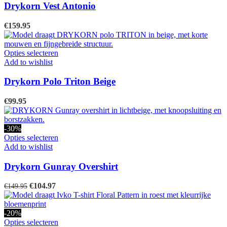
op
meerdere
Drykorn Vest Antonio
de
variaties.
productpagina
Deze
€
159.95
optie
kan
gekozen
Dit
Opties selecteren
worden
product
Add to wishlist
op
heeft
de
meerdere
Drykorn Polo Triton Beige
productpagina
variaties.
Deze
€
99.95
optie
kan
gekozen
-30%
worden
Dit
Opties selecteren
op
product
Add to wishlist
de
heeft
productpagina
meerdere
Drykorn Gunray Overshirt
variaties.
Deze
Oorspronkelijke
Huidige
€
104.97
€
149.95
optie
prijs
prijs
kan
was:
is:
gekozen
€149.95.
€104.97.
-20%
worden
Dit
Opties selecteren