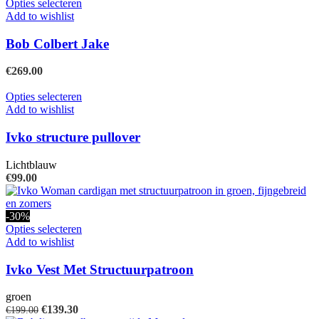
was:
is:
Dit
Opties selecteren
gekozen
€79.95.
€55.97.
product
Add to wishlist
worden
heeft
op
meerdere
Bob Colbert Jake
de
variaties.
productpagina
Deze
€
269.00
optie
kan
Dit
Opties selecteren
gekozen
product
Add to wishlist
worden
heeft
op
meerdere
Ivko structure pullover
de
variaties.
productpagina
Deze
Lichtblauw
optie
€
99.00
kan
gekozen
worden
-30%
op
Dit
Opties selecteren
de
product
Add to wishlist
productpagina
heeft
meerdere
Ivko Vest Met Structuurpatroon
variaties.
Deze
groen
optie
Oorspronkelijke
Huidige
€
139.30
€
199.00
kan