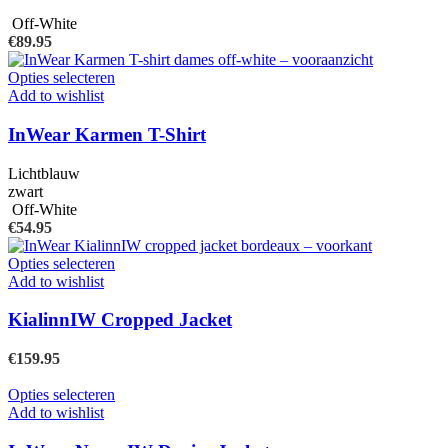
Deze
Off-White
optie
€
89.95
kan
gekozen
Dit
Opties selecteren
worden
product
Add to wishlist
op
heeft
de
meerdere
InWear Karmen T-Shirt
productpagina
variaties.
Deze
Lichtblauw
optie
zwart
kan
Off-White
gekozen
€
54.95
worden
op
Dit
Opties selecteren
de
product
Add to wishlist
productpagina
heeft
meerdere
KialinnIW Cropped Jacket
variaties.
Deze
€
159.95
optie
kan
Dit
Opties selecteren
gekozen
product
Add to wishlist
worden
heeft
op
meerdere