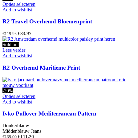
gekozen
€119.95.
€83.97.
Dit
Opties selecteren
worden
product
Add to wishlist
op
heeft
de
meerdere
R2 Travel Overhemd Bloemenprint
productpagina
variaties.
Deze
Oorspronkelijke
Huidige
€
83.97
€
119.95
optie
prijs
prijs
kan
was:
is:
Sold out
gekozen
€119.95.
€83.97.
Lees verder
worden
Add to wishlist
op
de
R2 Overhemd Maritieme Print
productpagina
-20%
Dit
Opties selecteren
product
Add to wishlist
heeft
meerdere
Ivko Pullover Mediterranean Pattern
variaties.
Deze
Donkerblauw
optie
Middenblauw Jeans
kan
Oorspronkelijke
Huidige
€
111.20
€
139.00