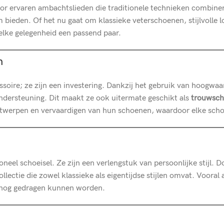
r ervaren ambachtslieden die traditionele technieken combiner
 bieden. Of het nu gaat om klassieke veterschoenen, stijlvolle lo
 elke gelegenheid een passend paar.
n
ire; ze zijn een investering. Dankzij het gebruik van hoogwaa
ndersteuning. Dit maakt ze ook uitermate geschikt als
trouwsch
ntwerpen en vervaardigen van hun schoenen, waardoor elke schoe
oneel schoeisel. Ze zijn een verlengstuk van persoonlijke stijl.
ectie die zowel klassieke als eigentijdse stijlen omvat. Vooral 
er nog gedragen kunnen worden.