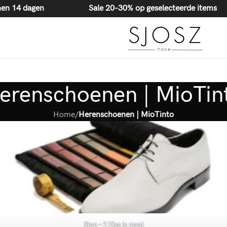
20-30% korting op geselecteerde items
 binnen 14 dagen
Sale 20-30% op geselecteerde items
erenschoenen | MioTin
Home
/
Herenschoenen | MioTinto
Stap – 2 Kies je maat