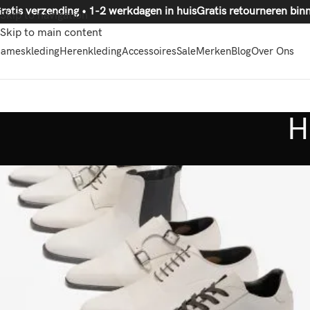
ratis verzending • 1-2 werkdagen in huis
Gratis retourneren
Skip to navigation
Skip to main content
ameskleding
Herenkleding
Accessoires
Sale
Merken
Blog
Over Ons
H