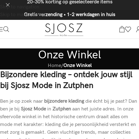
20-30% korting op geselecteerde items
Skip to navigation
Skip to main content
Gratis verzending • 1-2 werkdagen in huis
Onze Winkel
Home
/
Onze Winkel
Bijzondere kleding – ontdek jouw stijl
bij Sjosz Mode in Zutphen
Ben je op zoek naar
bijzondere kleding
die écht bij je past? Dan
ben je bij
Sjosz Mode
in
Zutphen
aan het juiste adres. In onze
sfeervolle winkel in het historische centrum draait alles om
mode met karakter: kleding die je persoonlijkheid versterkt en
met zorg is gemaakt. Geen vluchtige trends, maar collecties