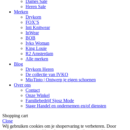
Dames Sale
Heren Sale
Merken
Drykorn
FOX’S
Inti Knitwear
InWear
BOB
Ivko Woman
King Louie
R2 Amsterdam
Alle merken
Blog
Drykorn Heren
De collectie van IVKO
MioTinto | Ontwerp je eigen schoenen
Over ons
Contact
Onze Winkel
Familiebedrijf Sjosz Mode
Stage Handel en ondernemen en/of diensten
Shopping cart
Close
Wij gebruiken cookies om je shopervaring te verbeteren. Door