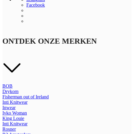
Facebook
ONTDEK ONZE MERKEN
BOB
Drykorn
Fisherman out of Ireland
Inti Knitwear
Inwear
Ivko Woman
King Louie
Inti Knitwear
Rosner