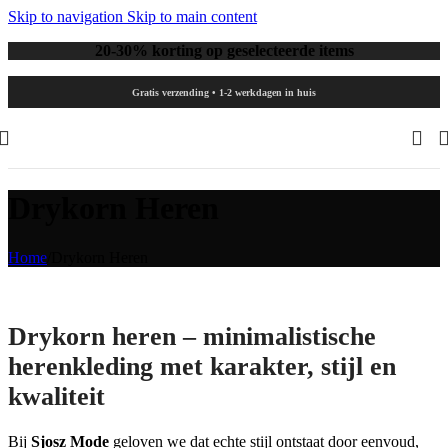
Skip to navigation
Skip to main content
20-30% korting op geselecteerde items
Gratis verzending • 1-2 werkdagen in huis
Drykorn Heren
Home
/
Drykorn Heren
Drykorn heren – minimalistische
herenkleding met karakter, stijl en
kwaliteit
Bij
Sjosz Mode
geloven we dat echte stijl ontstaat door eenvoud,