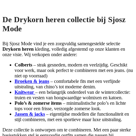
De Drykorn heren collectie bij Sjosz
Mode
Bij Sjosz Mode vind je een zorgvuldig samengestelde selectie
Drykorn heren
kleding, volledig afgestemd op onze klanten en
onze visie. Wij verkopen onder andere:
Colberts
– strak gesneden, modern en veelzijdig. Geschikt
voor werk, maar ook perfect te combineren met een jeans. (nu
niet op voorraad)
Broeken & jeans
– comfortabele fits met een verfijnde
uitstraling, van chino’s tot moderne denim.
Knitwear
– een belangrijk onderdeel van de wintercollectie:
truien en vesten van hoogwaardige wolmixen en katoen.
Polo’s & zomerse items
– minimalistische polo’s en lichte
tops voor een frisse, verzorgde zomerse look.
Jassen & jacks
– eigentijdse modellen die functionaliteit en
stijl combineren, met een sportieve maar luxe uitstraling.
Deze collectie is ontworpen om te combineren. Met een paar sterke
basisstukken stel je eenvoudig outfits samen die passen bij