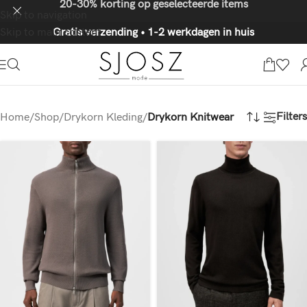
20-30% korting op geselecteerde items
Skip to navigation
Skip to main content
Gratis verzending • 1-2 werkdagen in huis
Filters
Home
/
Shop
/
Drykorn Kleding
/
Drykorn Knitwear