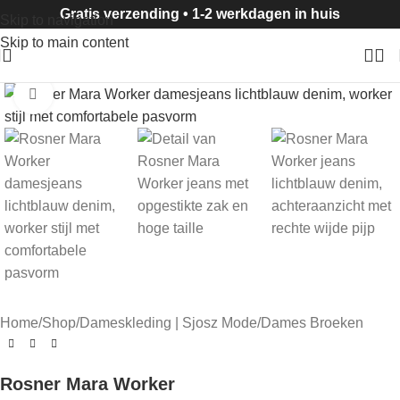
20-30% korting op geselecteerde items
Gratis verzending • 1-2 werkdagen in huis
Skip to navigation
Skip to main content
Click to enlarge
Home
/
Shop
/
Dameskleding | Sjosz Mode
/
Dames Broeken
Rosner Mara Worker