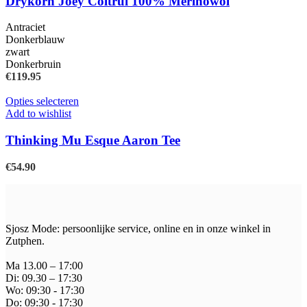
Drykorn Joey Coltrui 100% Merinowol
variaties.
Deze
Antraciet
optie
Donkerblauw
kan
zwart
gekozen
Donkerbruin
worden
€
119.95
op
de
Dit
Opties selecteren
productpagina
product
Add to wishlist
heeft
meerdere
Thinking Mu Esque Aaron Tee
variaties.
Deze
€
54.90
optie
kan
gekozen
worden
op
Sjosz Mode: persoonlijke service, online en in onze winkel in
de
Zutphen.
productpagina
Ma 13.00 – 17:00
Di: 09.30 – 17:30
Wo: 09:30 - 17:30
Do: 09:30 - 17:30