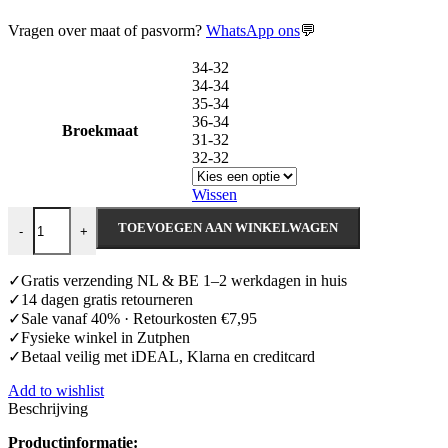
Vragen over maat of pasvorm?
WhatsApp ons
💬
34-32
34-34
35-34
36-34
Broekmaat
31-32
32-32
Wissen
Travelstof Broek Van Alberto aantal
TOEVOEGEN AAN WINKELWAGEN
-
+
✓Gratis verzending NL & BE 1–2 werkdagen in huis
✓14 dagen gratis retourneren
✓Sale vanaf 40% · Retourkosten €7,95
✓Fysieke winkel in Zutphen
✓Betaal veilig met iDEAL, Klarna en creditcard
Add to wishlist
Beschrijving
Productinformatie: