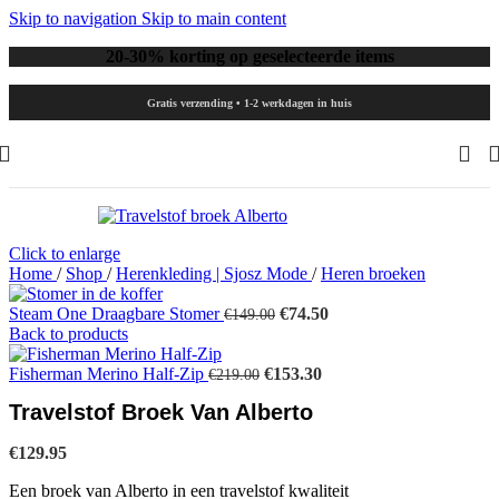
Skip to navigation
Skip to main content
20-30% korting op geselecteerde items
Gratis verzending • 1-2 werkdagen in huis
Click to enlarge
Home
/
Shop
/
Herenkleding | Sjosz Mode
/
Heren broeken
Oorspronkelijke
Huidige
Steam One Draagbare Stomer
€
74.50
€
149.00
prijs
prijs
Back to products
was:
is:
Oorspronkelijke
€149.00.
Huidige
€74.50.
Fisherman Merino Half-Zip
€
153.30
€
219.00
prijs
prijs
Travelstof Broek Van Alberto
was:
is:
€219.00.
€153.30.
€
129.95
Een broek van Alberto in een travelstof kwaliteit