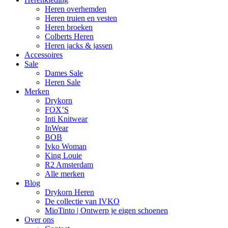
Heren overhemden
Heren truien en vesten
Heren broeken
Colberts Heren
Heren jacks & jassen
Accessoires
Sale
Dames Sale
Heren Sale
Merken
Drykorn
FOX’S
Inti Knitwear
InWear
BOB
Ivko Woman
King Louie
R2 Amsterdam
Alle merken
Blog
Drykorn Heren
De collectie van IVKO
MioTinto | Ontwerp je eigen schoenen
Over ons