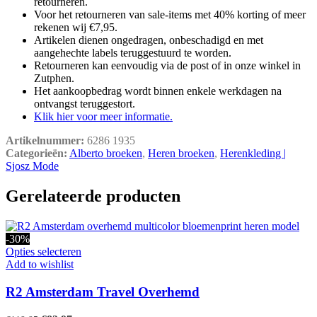
retourneren.
Voor het retourneren van sale-items met 40% korting of meer
rekenen wij €7,95.
Artikelen dienen ongedragen, onbeschadigd en met
aangehechte labels teruggestuurd te worden.
Retourneren kan eenvoudig via de post of in onze winkel in
Zutphen.
Het aankoopbedrag wordt binnen enkele werkdagen na
ontvangst teruggestort.
Klik hier voor meer informatie.
Artikelnummer:
6286 1935
Categorieën:
Alberto broeken
,
Heren broeken
,
Herenkleding |
Sjosz Mode
Gerelateerde producten
-30%
Dit
Opties selecteren
product
Add to wishlist
heeft
meerdere
R2 Amsterdam Travel Overhemd
variaties.
Deze