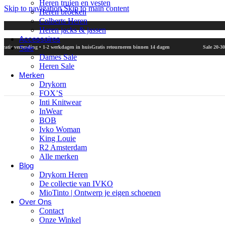
Heren truien en vesten
Skip to navigation
Skip to main content
Heren broeken
Colberts Heren
Heren jacks & jassen
Accessoires
Sale
Gratis verzending • 1-2 werkdagen in huis
Gratis retourneren binnen 14 dagen
Sale 20-30% op
Dames Sale
Heren Sale
Merken
Drykorn
FOX’S
Inti Knitwear
InWear
BOB
Ivko Woman
King Louie
R2 Amsterdam
Alle merken
Blog
Drykorn Heren
De collectie van IVKO
MioTinto | Ontwerp je eigen schoenen
Over Ons
Contact
Onze Winkel