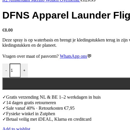
DFNS Apparel Launder Flig
€
8.00
Deze spray is op waterbasis en brengt je kledingstukken terug in zijn 
kledingstukken en de planeet.
Vragen over maat of pasvorm?
WhatsApp ons
💬
DFNS Apparel Launder Flight aantal
-
+
✓Gratis verzending NL & BE 1–2 werkdagen in huis
✓14 dagen gratis retourneren
✓Sale vanaf 40% · Retourkosten €7,95
✓Fysieke winkel in Zutphen
✓Betaal veilig met iDEAL, Klarna en creditcard
Add to wishlist