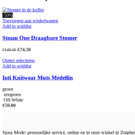
-50%
Toevoegen aan winkelwagen
Add to wishlist
Steam One Draagbare Stomer
Oorspronkelijke
Huidige
€
74.50
€
149.00
prijs
prijs
was:
is:
Dit
Opties selecteren
€149.00.
€74.50.
product
Add to wishlist
heeft
meerdere
Inti Knitwear Muts Medellin
variaties.
Deze
groen
optie
zeegroen
kan
Off-White
gekozen
€
59.00
worden
op
de
productpagina
Sjosz Mode: persoonlijke service, online en in onze winkel in Zutphe