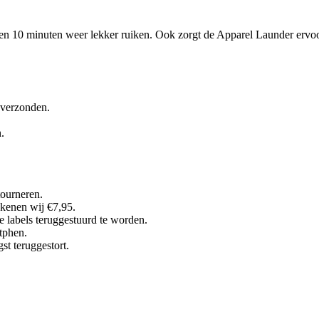
en 10 minuten weer lekker ruiken. Ook zorgt de Apparel Launder ervoo
 verzonden.
.
tourneren.
ekenen wij €7,95.
 labels teruggestuurd te worden.
tphen.
t teruggestort.