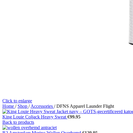
Click to enlarge
Home
/
Shop
/
Accessories
/
DFNS Apparel Launder Flight
King Louie Coljack Heavy Sweat
€
99.95
Back to products
R2 Amsterdam Merino Wollen Overhemd
€
129.95