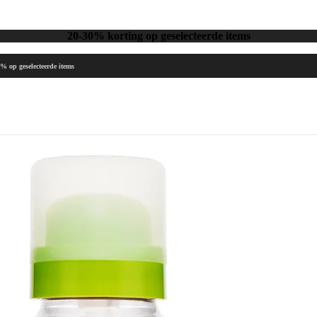
20-30% korting op geselecteerde items
 geselecteerde items