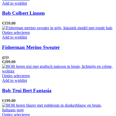
product
Add to wishlist
heeft
meerdere
Bob Colbert Linnen
variaties.
Deze
€
359.00
optie
kan
Dit
Opties selecteren
gekozen
product
Add to wishlist
worden
heeft
op
meerdere
Fisherman Merino Sweater
de
variaties.
productpagina
Deze
grijs
optie
€
209.00
kan
gekozen
worden
Dit
Opties selecteren
op
product
Add to wishlist
de
heeft
productpagina
meerdere
Bob Trui Bert Fantasia
variaties.
Deze
€
199.00
optie
kan
gekozen
Dit
Opties selecteren