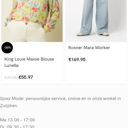
Rosner Mara Worker
-30%
King Louie Maisie Blouse
€
169.95
Lunella
€
55.97
€
79.95
Sjosz Mode: persoonlijke service, online en in onze winkel in
Zutphen.
Ma 13.00 – 17:00
Di: 09.30 – 17:30