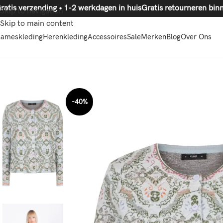
ratis verzending • 1-2 werkdagen in huis
Gratis retourneren
Skip to navigation
Skip to main content
ameskleding
Herenkleding
Accessoires
Sale
Merken
Blog
Over Ons
-40%