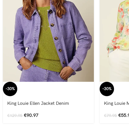
-30%
-30%
King Louie Ellen Jacket Denim
King Louie M
€
90.97
€
55.
€
129.95
€
79.95