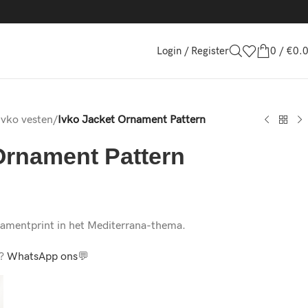
Login / Register
0
/
€
0.
Ivko vesten
/
Ivko Jacket Ornament Pattern
Ornament Pattern
rnamentprint in het Mediterrana-thema.
m?
WhatsApp ons
💬