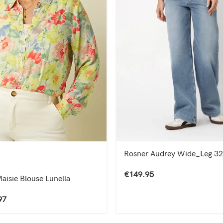
Rosner Audrey Wide_Leg 3
€
149.95
aisie Blouse Lunella
97