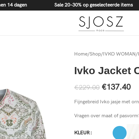
20-30% korting op geselecteerde items
 binnen 14 dagen
Sale 20-30% op geselecteerde items
Home
/
Shop
/
IVKO WOMAN
/
Ivko Jacket 
€
137.40
€
229.00
Fijngebreid Ivko jasje met o
Vragen over maat of pasvor
KLEUR