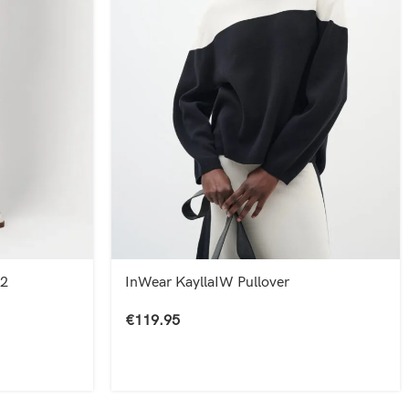
22
InWear KayllaIW Pullover
€
119.95