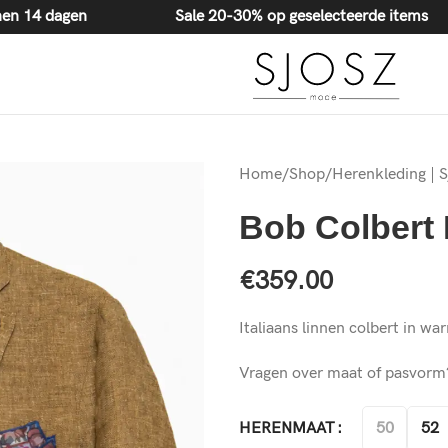
20-30% korting op geselecteerde items
 binnen 14 dagen
Sale 20-30% op geselecteerde items
Home
/
Shop
/
Herenkleding | 
Bob Colbert
€
359.00
Italiaans linnen colbert in war
Vragen over maat of pasvor
50
52
HERENMAAT