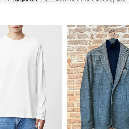
 T573
Categorieën:
BOB
,
Colberts Heren
,
Herenkleding | Sjosz