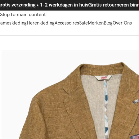
ratis verzending • 1-2 werkdagen in huis
Gratis retourneren
Skip to navigation
Skip to main content
ameskleding
Herenkleding
Accessoires
Sale
Merken
Blog
Over Ons