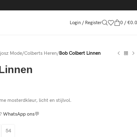
Login / Register
0
/
€
0.
Sjosz Mode
/
Colberts Heren
/
Bob Colbert Linnen
 Linnen
me mosterdkleur, licht en stijlvol.
m?
WhatsApp ons
💬
54