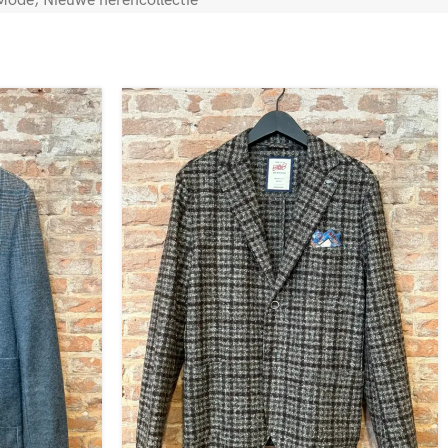
 Mode
,
Nieuwe herencollectie