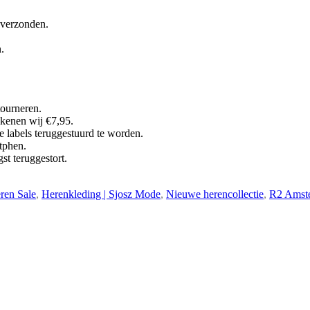
 verzonden.
.
tourneren.
ekenen wij €7,95.
 labels teruggestuurd te worden.
tphen.
t teruggestort.
ren Sale
,
Herenkleding | Sjosz Mode
,
Nieuwe herencollectie
,
R2 Amst