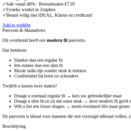
✓Sale vanaf 40% · Retourkosten €7,95
✓Fysieke winkel in Zutphen
✓Betaal veilig met iDEAL, Klarna en creditcard
Add to wishlist
Pasvorm & Maatadvies
Dit overhemd heeft een
modern fit
pasvorm.
Dat betekent:
Slanker dan een regular fit
Iets ruimer dan een slim fit
Mooie taille-lijn zonder strak te trekken
Comfortabel bij borst en schouders
Twijfelt u tussen twee maten?
Draagt u normaal regular fit → kies uw gebruikelijke maat
Draagt u slim fit en zit dat soms strak → deze modern fit geeft
Wilt u het iets losser dragen → neem eventueel één maat groter
De pasvorm is ideaal voor mannen die een verzorgd silhouet willen, z
Beschrijving