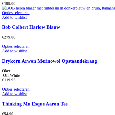
productpagina
Deze
€
199.00
optie
kan
Dit
Opties selecteren
gekozen
product
Add to wishlist
worden
heeft
op
meerdere
Bob Colbert Harlow Blauw
de
variaties.
productpagina
Deze
€
279.00
optie
kan
Dit
Opties selecteren
gekozen
product
Add to wishlist
worden
heeft
op
meerdere
Drykorn Arwon Merinowol Opstaandekraag
de
variaties.
productpagina
Deze
Oker
optie
Off-White
kan
€
119.95
gekozen
worden
Dit
Opties selecteren
op
product
Add to wishlist
de
heeft
productpagina
meerdere
Thinking Mu Esque Aaron Tee
variaties.
Deze
€
54.90