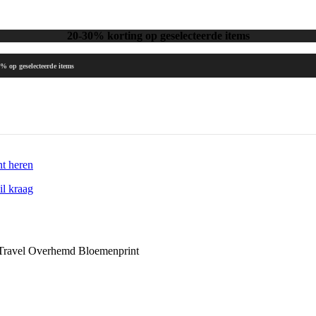
20-30% korting op geselecteerde items
 geselecteerde items
Travel Overhemd Bloemenprint