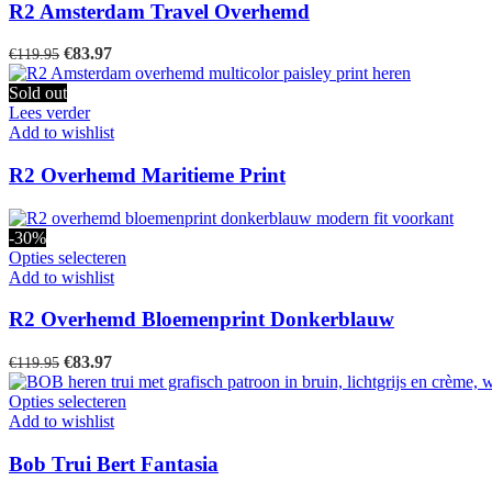
meerdere
R2 Amsterdam Travel Overhemd
variaties.
Deze
Oorspronkelijke
Huidige
€
83.97
€
119.95
optie
prijs
prijs
kan
was:
is:
Sold out
gekozen
€119.95.
€83.97.
Lees verder
worden
Add to wishlist
op
de
R2 Overhemd Maritieme Print
productpagina
-30%
Dit
Opties selecteren
product
Add to wishlist
heeft
meerdere
R2 Overhemd Bloemenprint Donkerblauw
variaties.
Deze
Oorspronkelijke
Huidige
€
83.97
€
119.95
optie
prijs
prijs
kan
was:
is:
Dit
Opties selecteren
gekozen
€119.95.
€83.97.
product
Add to wishlist
worden
heeft
op
meerdere
Bob Trui Bert Fantasia
de
variaties.