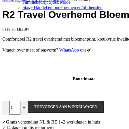
Familiebedrijf Sjosz Mode
prijs
prijs
Stage Handel en ondernemen en/of diensten
was:
is:
R2 Travel Overhemd Bloem
€119.95.
€83.97.
Oorspronkelijke
Huidige
€
83.97
€
119.95
prijs
prijs
Comfortabel R2 travel overhemd met bloemenprint, kreukvrije kwalit
was:
is:
€119.95.
€83.97.
Vragen over maat of pasvorm?
WhatsApp ons
💬
Boordmaat
R2 Travel Overhemd Bloemenprint aantal
TOEVOEGEN AAN WINKELWAGEN
-
+
✓Gratis verzending NL & BE 1–2 werkdagen in huis
✓14 dagen gratis retourneren