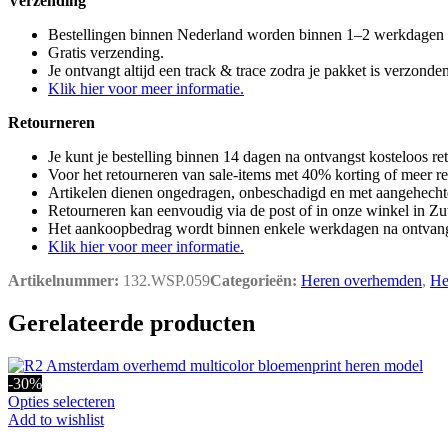
Verzending
Bestellingen binnen Nederland worden binnen 1–2 werkdagen
Gratis verzending.
Je ontvangt altijd een track & trace zodra je pakket is verzonden
Klik hier voor meer informatie.
Retourneren
Je kunt je bestelling binnen 14 dagen na ontvangst kosteloos re
Voor het retourneren van sale-items met 40% korting of meer r
Artikelen dienen ongedragen, onbeschadigd en met aangehechte
Retourneren kan eenvoudig via de post of in onze winkel in Zu
Het aankoopbedrag wordt binnen enkele werkdagen na ontvangs
Klik hier voor meer informatie.
Artikelnummer:
132.WSP.059
Categorieën:
Heren overhemden
,
He
Gerelateerde producten
-30%
Dit
Opties selecteren
product
Add to wishlist
heeft