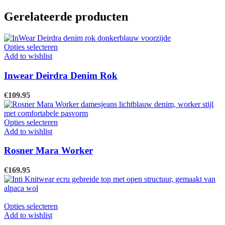
Gerelateerde producten
Dit
Opties selecteren
product
Add to wishlist
heeft
meerdere
Inwear Deirdra Denim Rok
variaties.
Deze
€
109.95
optie
kan
gekozen
Dit
Opties selecteren
worden
product
Add to wishlist
op
heeft
de
meerdere
Rosner Mara Worker
productpagina
variaties.
Deze
€
169.95
optie
kan
gekozen
worden
Dit
Opties selecteren
op
product
Add to wishlist
de
heeft