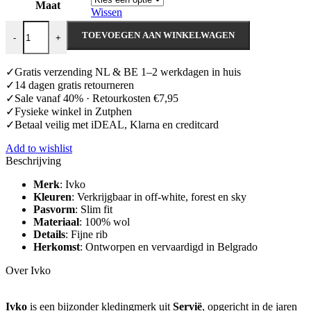
Maat
Wissen
Ivko Ribbed Rollneck Pullover aantal
TOEVOEGEN AAN WINKELWAGEN
-
+
✓Gratis verzending NL & BE 1–2 werkdagen in huis
✓14 dagen gratis retourneren
✓Sale vanaf 40% · Retourkosten €7,95
✓Fysieke winkel in Zutphen
✓Betaal veilig met iDEAL, Klarna en creditcard
Add to wishlist
Beschrijving
Merk
: Ivko
Kleuren
: Verkrijgbaar in off-white, forest en sky
Pasvorm
: Slim fit
Materiaal
: 100% wol
Details
: Fijne rib
Herkomst
: Ontworpen en vervaardigd in Belgrado
Over Ivko
Ivko
is een bijzonder kledingmerk uit
Servië
, opgericht in de jaren