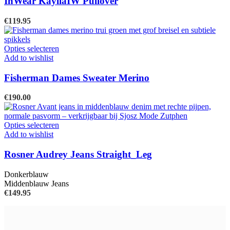
InWear KayllaIW Pullover
de
variaties.
productpagina
Deze
€
119.95
optie
kan
gekozen
Dit
Opties selecteren
worden
product
Add to wishlist
op
heeft
de
meerdere
Fisherman Dames Sweater Merino
productpagina
variaties.
Deze
€
190.00
optie
kan
gekozen
Dit
Opties selecteren
worden
product
Add to wishlist
op
heeft
de
meerdere
Rosner Audrey Jeans Straight_Leg
productpagina
variaties.
Deze
Donkerblauw
optie
Middenblauw Jeans
kan
€
149.95
gekozen
worden
op
de