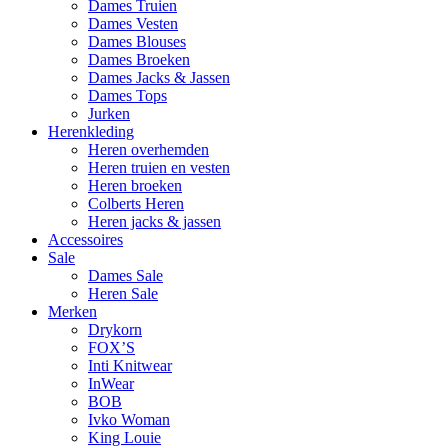
Dames Truien
Dames Vesten
Dames Blouses
Dames Broeken
Dames Jacks & Jassen
Dames Tops
Jurken
Herenkleding
Heren overhemden
Heren truien en vesten
Heren broeken
Colberts Heren
Heren jacks & jassen
Accessoires
Sale
Dames Sale
Heren Sale
Merken
Drykorn
FOX’S
Inti Knitwear
InWear
BOB
Ivko Woman
King Louie