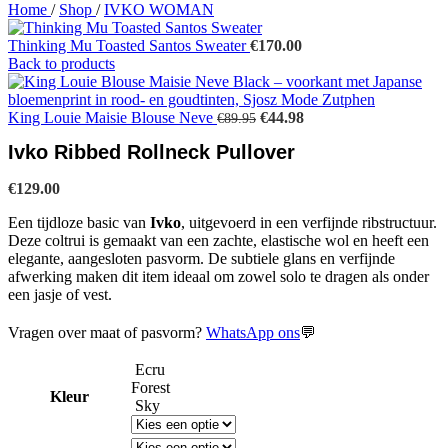
Home
/
Shop
/
IVKO WOMAN
Thinking Mu Toasted Santos Sweater
€
170.00
Back to products
Oorspronkelijke
Huidige
King Louie Maisie Blouse Neve
€
44.98
€
89.95
prijs
prijs
Ivko Ribbed Rollneck Pullover
was:
is:
€89.95.
€44.98.
€
129.00
Een tijdloze basic van
Ivko
, uitgevoerd in een verfijnde ribstructuur.
Deze coltrui is gemaakt van een zachte, elastische wol en heeft een
elegante, aangesloten pasvorm. De subtiele glans en verfijnde
afwerking maken dit item ideaal om zowel solo te dragen als onder
een jasje of vest.
Vragen over maat of pasvorm?
WhatsApp ons
💬
Ecru
Forest
Kleur
Sky