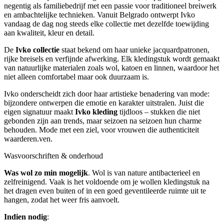
negentig als familiebedrijf met een passie voor traditioneel breiwerk
en ambachtelijke technieken. Vanuit Belgrado ontwerpt Ivko
vandaag de dag nog steeds elke collectie met dezelfde toewijding
aan kwaliteit, kleur en detail.
De
Ivko collectie
staat bekend om haar unieke jacquardpatronen,
rijke breisels en verfijnde afwerking. Elk kledingstuk wordt gemaakt
van natuurlijke materialen zoals wol, katoen en linnen, waardoor het
niet alleen comfortabel maar ook duurzaam is.
Ivko onderscheidt zich door haar artistieke benadering van mode:
bijzondere ontwerpen die emotie en karakter uitstralen. Juist die
eigen signatuur maakt
Ivko kleding
tijdloos – stukken die niet
gebonden zijn aan trends, maar seizoen na seizoen hun charme
behouden. Mode met een ziel, voor vrouwen die authenticiteit
waarderen.ven.
Wasvoorschriften & onderhoud
Was wol zo min mogelijk
. Wol is van nature antibacterieel en
zelfreinigend. Vaak is het voldoende om je wollen kledingstuk na
het dragen even buiten of in een goed geventileerde ruimte uit te
hangen, zodat het weer fris aanvoelt.
Indien nodig
: