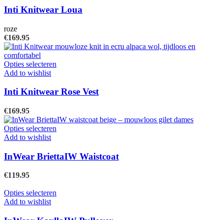
productpagina
meerdere
Inti Knitwear Loua
variaties.
Deze
roze
optie
€
169.95
kan
gekozen
worden
Dit
Opties selecteren
op
product
Add to wishlist
de
heeft
productpagina
meerdere
Inti Knitwear Rose Vest
variaties.
Deze
€
169.95
optie
kan
Dit
Opties selecteren
gekozen
product
Add to wishlist
worden
heeft
op
meerdere
InWear BriettaIW Waistcoat
de
variaties.
productpagina
Deze
€
119.95
optie
kan
Dit
Opties selecteren
gekozen
product
Add to wishlist
worden
heeft
op
meerdere