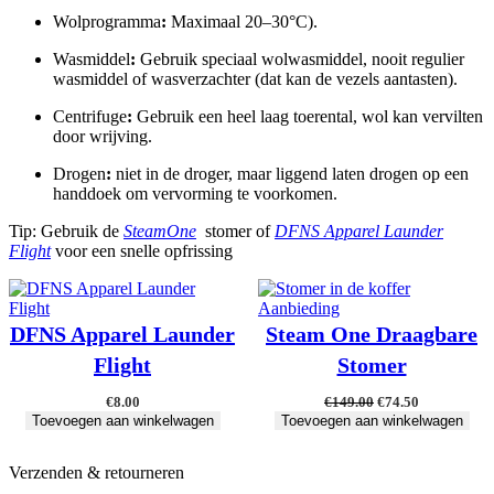
Wolprogramma
:
Maximaal 20–30°C).
Wasmiddel
:
Gebruik speciaal wolwasmiddel, nooit regulier
wasmiddel of wasverzachter (dat kan de vezels aantasten).
Centrifuge
:
Gebruik een heel laag toerental, wol kan vervilten
door wrijving.
Drogen
:
niet in de droger, maar liggend laten drogen op een
handdoek om vervorming te voorkomen.
Tip: Gebruik de
SteamOne
stomer of
DFNS Apparel Launder
Flight
voor een snelle opfrissing
Product
Aanbieding
in
DFNS Apparel Launder
Steam One Draagbare
de
Flight
Stomer
uitverkoop
Oorspronkelijke
Huidige
€
8.00
€
149.00
€
74.50
prijs
prijs
Toevoegen aan winkelwagen
Toevoegen aan winkelwagen
was:
is:
€149.00.
€74.50.
Verzenden & retourneren