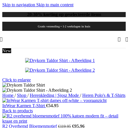
Skip to navigation
Skip to main content
20-30% korting op geselecteerde items
Gratis verzending • 1-2 werkdagen in huis
New
Click to enlarge
Home
/
Shop
/
Herenkleding | Sjosz Mode
/
Heren Polo's & T-Shirts
InWear Karmen T-Shirt
€
54.95
Back to products
Oorspronkelijke
Huidige
R2 Overhemd Bloemenmotief
€
95.96
€
119.95