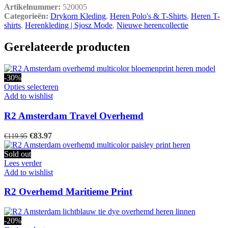
Artikelnummer:
520005
Categorieën:
Drykorn Kleding
,
Heren Polo's & T-Shirts
,
Heren T-
shirts
,
Herenkleding | Sjosz Mode
,
Nieuwe herencollectie
Gerelateerde producten
-30%
Dit
Opties selecteren
product
Add to wishlist
heeft
meerdere
R2 Amsterdam Travel Overhemd
variaties.
Deze
Oorspronkelijke
Huidige
€
83.97
€
119.95
optie
prijs
prijs
kan
was:
is:
Sold out
gekozen
€119.95.
€83.97.
Lees verder
worden
Add to wishlist
op
de
R2 Overhemd Maritieme Print
productpagina
-20%