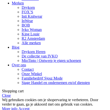
Merken
Drykorn
FOX’S
Inti Knitwear
InWear
BOB
Ivko Woman
King Louie
R2 Amsterdam
Alle merken
Blog
Drykorn Heren
De collectie van IVKO
MioTinto | Ontwerp je eigen schoenen
Over ons
Contact
Onze Winkel
Familiebedrijf Sjosz Mode
Stage Handel en ondernemen en/of diensten
Shopping cart
Close
Wij gebruiken cookies om je shopervaring te verbeteren. Door
verder te gaan, ga je akkoord met ons gebruik van cookies.
More
More info
Accept