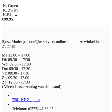
Deze
K. Groen
optie
K. Zwart
kan
K.Blauw
gekozen
€
99.95
worden
op
de
productpagina
Sjosz Mode: persoonlijke service, online en in onze winkel in
Zutphen.
Ma 13.00 – 17:00
Di: 09.30 – 17:30
Wo: 09:30 - 17:30
Do: 09:30 - 17:30
Vr: 09:30 - 17:30
Za: 09.30 –17.00
Zo: 12:00 - 17:00
(Alleen laatste zondag van de maand)
7201 KP Zutphen
Telefoon: (0575) 47 36 95