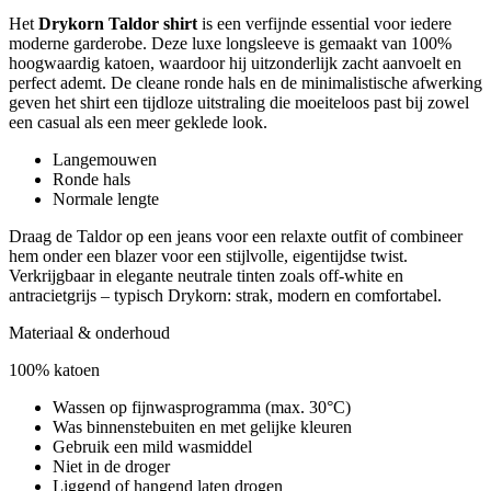
Het
Drykorn Taldor shirt
is een verfijnde essential voor iedere
moderne garderobe. Deze luxe longsleeve is gemaakt van 100%
hoogwaardig katoen, waardoor hij uitzonderlijk zacht aanvoelt en
perfect ademt. De cleane ronde hals en de minimalistische afwerking
geven het shirt een tijdloze uitstraling die moeiteloos past bij zowel
een casual als een meer geklede look.
Langemouwen
Ronde hals
Normale lengte
Draag de Taldor op een jeans voor een relaxte outfit of combineer
hem onder een blazer voor een stijlvolle, eigentijdse twist.
Verkrijgbaar in elegante neutrale tinten zoals off-white en
antracietgrijs – typisch Drykorn: strak, modern en comfortabel.
Materiaal & onderhoud
100% katoen
Wassen op fijnwasprogramma (max. 30°C)
Was binnenstebuiten en met gelijke kleuren
Gebruik een mild wasmiddel
Niet in de droger
Liggend of hangend laten drogen