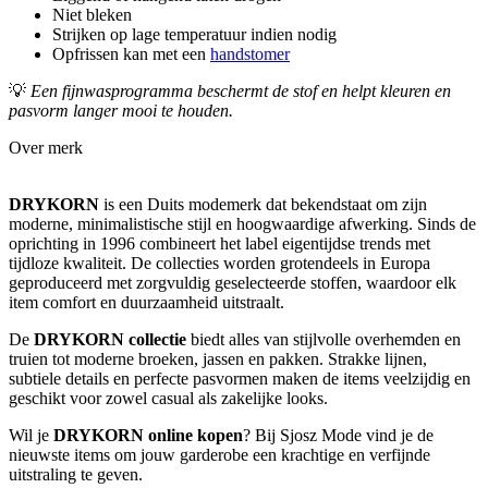
Niet bleken
Strijken op lage temperatuur indien nodig
Opfrissen kan met een
handstomer
💡
Een fijnwasprogramma beschermt de stof en helpt kleuren en
pasvorm langer mooi te houden.
Over merk
DRYKORN
is een Duits modemerk dat bekendstaat om zijn
moderne, minimalistische stijl en hoogwaardige afwerking. Sinds de
oprichting in 1996 combineert het label eigentijdse trends met
tijdloze kwaliteit. De collecties worden grotendeels in Europa
geproduceerd met zorgvuldig geselecteerde stoffen, waardoor elk
item comfort en duurzaamheid uitstraalt.
De
DRYKORN collectie
biedt alles van stijlvolle overhemden en
truien tot moderne broeken, jassen en pakken. Strakke lijnen,
subtiele details en perfecte pasvormen maken de items veelzijdig en
geschikt voor zowel casual als zakelijke looks.
Wil je
DRYKORN online kopen
? Bij Sjosz Mode vind je de
nieuwste items om jouw garderobe een krachtige en verfijnde
uitstraling te geven.