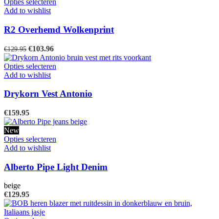
Dit
Opties selecteren
product
Add to wishlist
heeft
meerdere
R2 Overhemd Wolkenprint
variaties.
Deze
Oorspronkelijke
Huidige
€
103.96
€
129.95
optie
prijs
prijs
kan
was:
is:
Dit
Opties selecteren
gekozen
€129.95.
€103.96.
product
Add to wishlist
worden
heeft
op
meerdere
Drykorn Vest Antonio
de
variaties.
productpagina
Deze
€
159.95
optie
kan
New
gekozen
Dit
Opties selecteren
worden
product
Add to wishlist
op
heeft
de
meerdere
Alberto Pipe Light Denim
productpagina
variaties.
Deze
beige
optie
€
129.95
kan
gekozen
worden