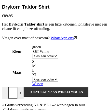
prijs
prijs
Drykorn Taldor Shirt
was:
is:
€119.95.
€95.96.
€
89.95
Het
Drykorn Taldor shirt
is een luxe katoenen longsleeve met een
cleane fit en tijdloze uitstraling.
Vragen over maat of pasvorm?
WhatsApp ons
💬
groen
Kleur
Off-White
S
M
L
Maat
XL
Wissen
Drykorn Taldor Shirt aantal
TOEVOEGEN AAN WINKELWAGEN
-
+
✓Gratis verzending NL & BE 1–2 werkdagen in huis
✓14 dagen gratis retourneren