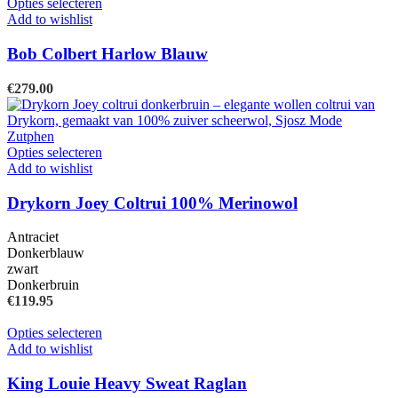
Dit
Opties selecteren
op
product
Add to wishlist
de
heeft
productpagina
meerdere
Bob Colbert Harlow Blauw
variaties.
Deze
€
279.00
optie
kan
gekozen
worden
Dit
Opties selecteren
op
product
Add to wishlist
de
heeft
productpagina
meerdere
Drykorn Joey Coltrui 100% Merinowol
variaties.
Deze
Antraciet
optie
Donkerblauw
kan
zwart
gekozen
Donkerbruin
worden
€
119.95
op
de
Dit
Opties selecteren
productpagina
product
Add to wishlist
heeft
meerdere
King Louie Heavy Sweat Raglan
variaties.