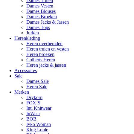
Dames Truien
Dames Vesten
Dames Blouses
Dames Broeken
Dames Jacks & Jassen
Dames Tops
Jurken
Herenkleding
Heren overhemden
Heren truien en vesten
Heren broeken
Colberts Heren
Heren jacks & jassen
Accessoires
Sale
Dames Sale
Heren Sale
Merken
Drykorn
FOX’S
Inti Knitwear
InWear
BOB
Ivko Woman
King Louie