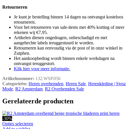
Retourneren
Je kunt je bestelling binnen 14 dagen na ontvangst kosteloos
retourneren.
Voor het retourneren van sale-items met 40% korting of meer
rekenen wij €7,95.
Artikelen dienen ongedragen, onbeschadigd en met
aangehechte labels teruggestuurd te worden.
Retourneren kan eenvoudig via de post of in onze winkel in
Zutphen.
Het aankoopbedrag wordt binnen enkele werkdagen na
ontvangst teruggestort.
Klik hier voor meer informatie.
Artikelnummer:
132.WSP.056
Categorieën:
Heren overhemden
,
Heren Sale
,
Herenkleding | Sjosz
Mode
,
R2 Amsterdam
,
R2 Overhemden Sale
Gerelateerde producten
-30%
Dit
Opties selecteren
product
Add to wishlist