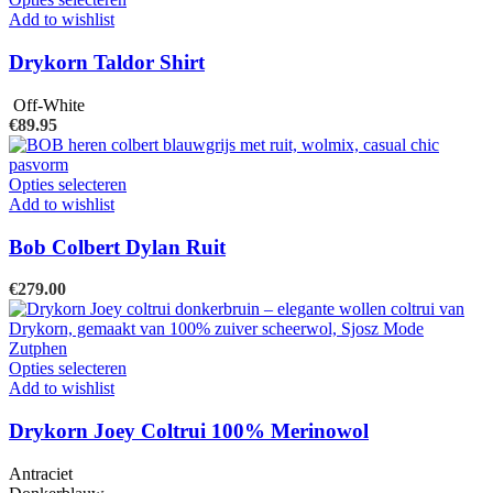
op
product
Add to wishlist
de
heeft
productpagina
meerdere
Drykorn Taldor Shirt
variaties.
Deze
Off-White
optie
€
89.95
kan
gekozen
worden
Dit
Opties selecteren
op
product
Add to wishlist
de
heeft
productpagina
meerdere
Bob Colbert Dylan Ruit
variaties.
Deze
€
279.00
optie
kan
gekozen
worden
Dit
Opties selecteren
op
product
Add to wishlist
de
heeft
productpagina
meerdere
Drykorn Joey Coltrui 100% Merinowol
variaties.
Deze
Antraciet
optie