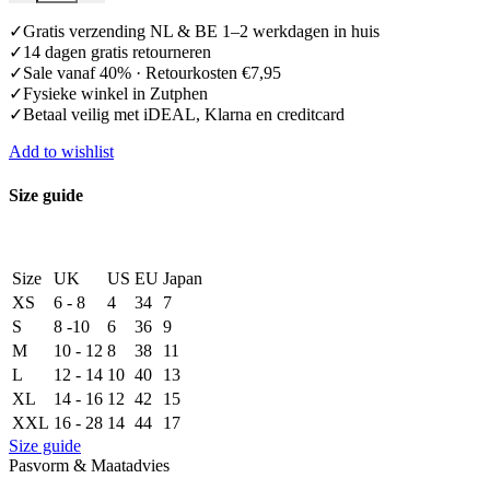
✓Gratis verzending NL & BE 1–2 werkdagen in huis
✓14 dagen gratis retourneren
✓Sale vanaf 40% · Retourkosten €7,95
✓Fysieke winkel in Zutphen
✓Betaal veilig met iDEAL, Klarna en creditcard
Add to wishlist
Size guide
Size
UK
US
EU
Japan
XS
6 - 8
4
34
7
S
8 -10
6
36
9
M
10 - 12
8
38
11
L
12 - 14
10
40
13
XL
14 - 16
12
42
15
XXL
16 - 28
14
44
17
Size guide
Pasvorm & Maatadvies