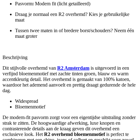
Pasvorm
:
Modern fit (licht getailleerd)
Draag je normaal een R2 overhemd? Kies je gebruikelijke
maat
Tussen twee maten in of bredere borst/schouders? Neem één
maat groter
Beschrijving
Dit stijlvolle overhemd van
R2 Amsterdam
is uitgevoerd in een
verfijnd bloemenmotief met zachte tinten groen, blauw en warm
accentkleurig detail. Het overhemd is gemaakt van 100% katoen,
waardoor het ademend aanvoelt en prettig draagt gedurende de hele
dag.
Widespread
Bloemenmotief
De modern-fit pasvorm zorgt voor een eigentijdse uitstraling zonder
strak te zitten. De hoogwaardige afwerking, luxe knopen en
contrasterende details aan de kraag geven dit overhemd een
exclusieve look. Het
R2 overhemd bloemenmotief
is perfect te
combineren met een chino, jeans of colbert en geschikt voor zowel