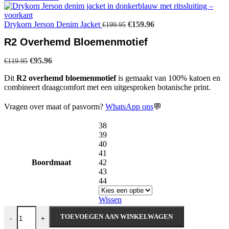
Oorspronkelijke
Huidige
Drykorn Jerson Denim Jacket
€
159.96
€
199.95
prijs
prijs
R2 Overhemd Bloemenmotief
was:
is:
€199.95.
€159.96.
Oorspronkelijke
Huidige
€
95.96
€
119.95
prijs
prijs
Dit
R2 overhemd bloemenmotief
is gemaakt van 100% katoen en
was:
is:
combineert draagcomfort met een uitgesproken botanische print.
€119.95.
€95.96.
Vragen over maat of pasvorm?
WhatsApp ons
💬
38
39
40
41
Boordmaat
42
43
44
Wissen
R2 Overhemd Bloemenmotief aantal
TOEVOEGEN AAN WINKELWAGEN
-
+