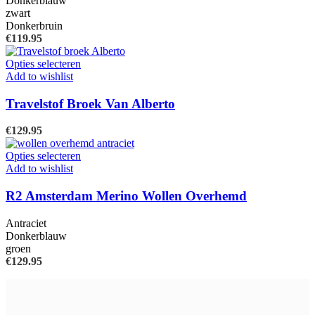
Donkerblauw
kan
zwart
gekozen
Donkerbruin
worden
€
119.95
op
de
Dit
Opties selecteren
productpagina
product
Add to wishlist
heeft
meerdere
Travelstof Broek Van Alberto
variaties.
Deze
€
129.95
optie
kan
Dit
Opties selecteren
gekozen
product
Add to wishlist
worden
heeft
op
meerdere
R2 Amsterdam Merino Wollen Overhemd
de
variaties.
productpagina
Deze
Antraciet
optie
Donkerblauw
kan
groen
gekozen
€
129.95
worden
op
de
productpagina