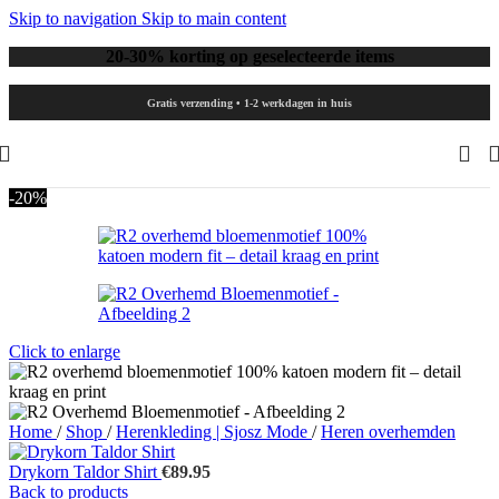
Skip to navigation
Skip to main content
20-30% korting op geselecteerde items
Gratis verzending • 1-2 werkdagen in huis
-20%
Click to enlarge
Home
/
Shop
/
Herenkleding | Sjosz Mode
/
Heren overhemden
Drykorn Taldor Shirt
€
89.95
Back to products