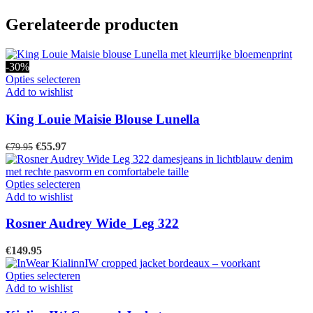
Gerelateerde producten
-30%
Dit
Opties selecteren
product
Add to wishlist
heeft
meerdere
King Louie Maisie Blouse Lunella
variaties.
Deze
Oorspronkelijke
Huidige
€
55.97
€
79.95
optie
prijs
prijs
kan
was:
is:
gekozen
€79.95.
€55.97.
Dit
Opties selecteren
worden
product
Add to wishlist
op
heeft
de
meerdere
Rosner Audrey Wide_Leg 322
productpagina
variaties.
Deze
€
149.95
optie
kan
Dit
Opties selecteren
gekozen
product
Add to wishlist
worden
heeft
op
meerdere