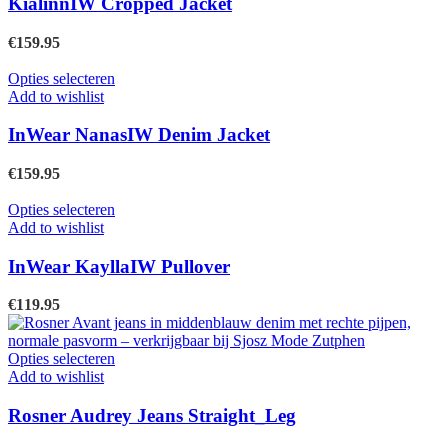
KialinnIW Cropped Jacket
de
variaties.
productpagina
Deze
€
159.95
optie
kan
Dit
Opties selecteren
gekozen
product
Add to wishlist
worden
heeft
op
meerdere
InWear NanasIW Denim Jacket
de
variaties.
productpagina
Deze
€
159.95
optie
kan
Dit
Opties selecteren
gekozen
product
Add to wishlist
worden
heeft
op
meerdere
InWear KayllaIW Pullover
de
variaties.
productpagina
Deze
€
119.95
optie
kan
gekozen
Dit
Opties selecteren
worden
product
Add to wishlist
op
heeft
de
meerdere
Rosner Audrey Jeans Straight_Leg
productpagina
variaties.
Deze