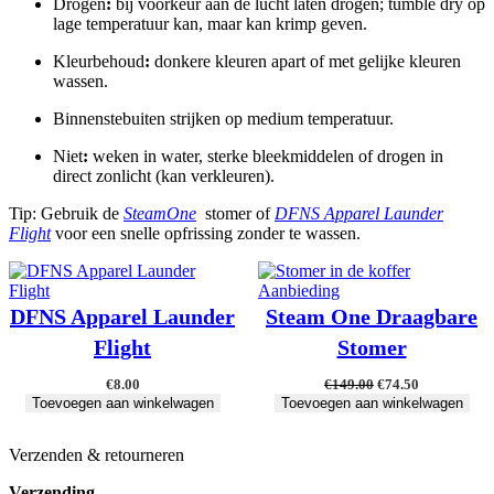
Drogen
:
bij voorkeur aan de lucht laten drogen; tumble dry op
lage temperatuur kan, maar kan krimp geven.
Kleurbehoud
:
donkere kleuren apart of met gelijke kleuren
wassen.
Binnenstebuiten strijken op medium temperatuur.
Niet
:
weken in water, sterke bleekmiddelen of drogen in
direct zonlicht (kan verkleuren).
Tip: Gebruik de
SteamOne
stomer of
DFNS Apparel Launder
Flight
voor een snelle opfrissing zonder te wassen.
Product
Aanbieding
in
DFNS Apparel Launder
Steam One Draagbare
de
Flight
Stomer
uitverkoop
Oorspronkelijke
Huidige
€
8.00
€
149.00
€
74.50
prijs
prijs
Toevoegen aan winkelwagen
Toevoegen aan winkelwagen
was:
is:
€149.00.
€74.50.
Verzenden & retourneren
Verzending