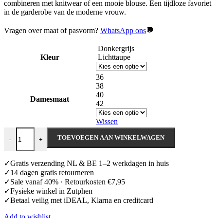
combineren met knitwear of een mooie blouse. Een tijdloze favoriet
in de garderobe van de moderne vrouw.
Vragen over maat of pasvorm?
WhatsApp ons
💬
Donkergrijs
Kleur
Lichttaupe
36
38
40
Damesmaat
42
Wissen
Rosner Mara_Wide Leg Corduroy aantal
TOEVOEGEN AAN WINKELWAGEN
-
+
✓Gratis verzending NL & BE 1–2 werkdagen in huis
✓14 dagen gratis retourneren
✓Sale vanaf 40% · Retourkosten €7,95
✓Fysieke winkel in Zutphen
✓Betaal veilig met iDEAL, Klarna en creditcard
Add to wishlist