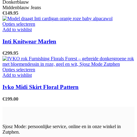
Donkerblauw
optie
Middenblauw Jeans
kan
€
149.95
gekozen
worden
Dit
Opties selecteren
op
product
Add to wishlist
de
heeft
productpagina
meerdere
Inti Knitwear Marlen
variaties.
Deze
€
299.95
optie
kan
gekozen
Dit
Opties selecteren
worden
product
Add to wishlist
op
heeft
de
meerdere
Ivko Midi Skirt Floral Pattern
productpagina
variaties.
Deze
€
199.00
optie
kan
gekozen
worden
op
Sjosz Mode: persoonlijke service, online en in onze winkel in
de
Zutphen.
productpagina