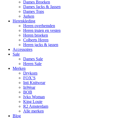
Dames Broeken
Dames Jacks & Jassen
Dames Tops
Jurken
Herenkleding
Heren overhemden
Heren truien en vesten
Heren broeken
Colberts Heren
Heren jacks & jassen
Accessoires
Sale
Dames Sale
Heren Sale
Merken
Drykorn
FOX’S
Inti Knitwear
InWear
BOB
Ivko Woman
King Louie
R2 Amsterdam
Alle merken
Blog