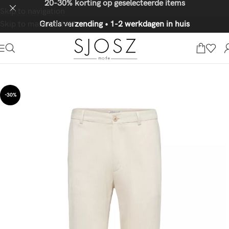
20-30% korting op geselecteerde items
Skip to navigation
Skip to main content
Gratis verzending • 1-2 werkdagen in huis
-30%