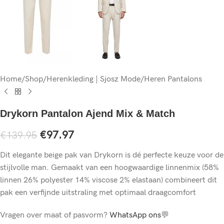
Home
/
Shop
/
Herenkleding | Sjosz Mode
/
Heren Pantalons
Drykorn Pantalon Ajend Mix & Match
€
97.97
€
139.95
Dit elegante beige pak van Drykorn is dé perfecte keuze voor de
stijlvolle man. Gemaakt van een hoogwaardige linnenmix (
58%
linnen 26% polyester 14% viscose 2% elastaan)
combineert dit
pak een verfijnde uitstraling met optimaal draagcomfort
Vragen over maat of pasvorm?
WhatsApp ons
💬